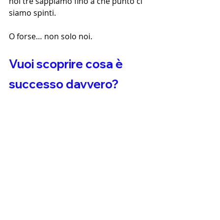
noi tre sappiamo fino a che punto ci 
siamo spinti.
O forse… non solo noi.
Vuoi scoprire cosa è 
successo davvero?
Il video esclusivo di quella notte è 
disponibile solo su OnlyFans. Con un 
piccolo abbonamento, potrai 
vederlo con i tuoi occhi. Sei pronto a 
entrare nel nostro segreto più 
proibito?
➡ Abbonati ora e guarda il video 
completo ⬅