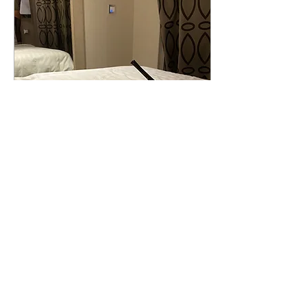
adulti, registra contenuti
digitali, accompagna
persone agli eventi o
semplicemente vende
fantasia e divertimento. È
un business, esattamente
come un altro. Ma quando
le cose precipitano,...
6 lug 2026
∙
1
min
Io + un'altra Creator: il
video più sporco che
abbiate mai visto 🔞
Quando due ninfomani si
chiudono nella stessa
stanza, finisce sempre
nello stesso modo: un
macello. Era da tempo
che io e la mia collega