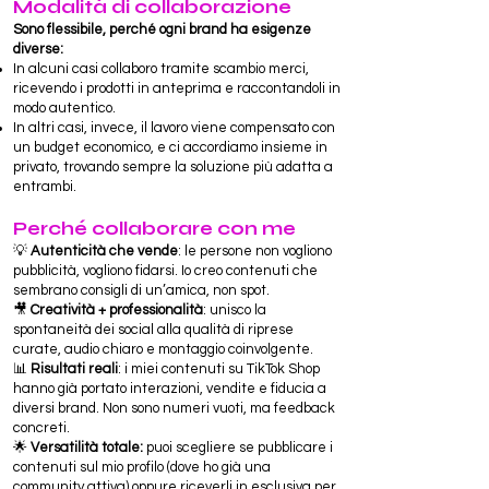
Modalità di collaborazione
Sono flessibile, perché ogni brand ha esigenze
diverse:
In alcuni casi collaboro tramite scambio merci,
ricevendo i prodotti in anteprima e raccontandoli in
modo autentico.
In altri casi, invece, il lavoro viene compensato con
un budget economico, e ci accordiamo insieme in
privato, trovando sempre la soluzione più adatta a
entrambi.
Perché collaborare con me
💡
Autenticità che vende
: le persone non vogliono
pubblicità, vogliono fidarsi. Io creo contenuti che
sembrano consigli di un’amica, non spot.
🎥
Creatività + professionalità
: unisco la
spontaneità dei social alla qualità di riprese
curate, audio chiaro e montaggio coinvolgente.
📊
Risultati reali
: i miei contenuti su TikTok Shop
hanno già portato interazioni, vendite e fiducia a
diversi brand. Non sono numeri vuoti, ma feedback
concreti.
🌟
Versatilità totale:
puoi scegliere se pubblicare i
contenuti sul mio profilo (dove ho già una
community attiva) oppure riceverli in esclusiva per