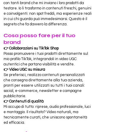
con tanti brand che mi inviano i loro prodotti da
testare. Io li trasformo in contenuti freschi, genuini
e coinvolgenti: non spot freddi, ma esperienze reali
in cui chi guarda può immedesimarsi. Questo è il
segreto che fa davvero la differenza.
Cosa posso fare per il tuo
brand
👉 Collaborazioni su TikTok Shop
Posso promuovere i tuoi prodotti direttamente sul
mio profilo TikTok, integrandoli in video UGC
autentici che portano visibilità e vendite.
👉 Video UGC su misura
Se preferisci, realizzo contenuti personalizzati
che consegno direttamente alla tua azienda,
pronti per essere utilizzati su tutti i tuoi canali:
social, e-commerce, newsletter e campagne
pubblicitarie.
👉 Contenuti di qualità
Mi occupo di tutto: riprese, audio professionale, luci
e montaggio. Il risultato? Video naturali, ma
tecnicamente curati, che uniscono spontaneità
ed efficacia.