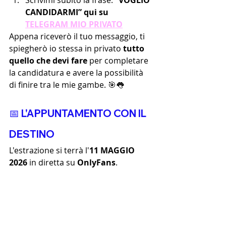
Scrivimi subito la frase: 
“VOGLIO 
CANDIDARMI” qui su 
TELEGRAM MIO PRIVATO
Appena riceverò il tuo messaggio, ti 
spiegherò io stessa in privato 
tutto 
quello che devi fare
 per completare 
la candidatura e avere la possibilità 
di finire tra le mie gambe. 🎯👅
📅 L'APPUNTAMENTO CON IL 
DESTINO
L'estrazione si terrà l'
11 MAGGIO 
2026
 in diretta su 
OnlyFans
. 
Comunicherò l'orario preciso sotto 
data, così potrai collegarti e scoprire 
se sarai tu a cavalcare la tua 
Selvaggia Blonde.