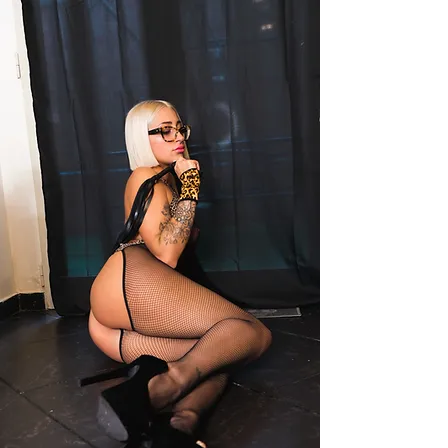
Selvaggia Blonde
CONTENT CREATOR ITALIANA
NAPOLI
ATTUALMENTE MI TROVO A
📍
SCRIVIMI
QUI
SE VUOI CONOSCERMI DA VICINO
IL MIO LIBRO - FUORI ORA SU AMAZON
ENTRA NEL MIO MONDO
TELEGRAM 🔞
COLLABORAZIONI
UCG - CREATOR - TIKTOK SHOP